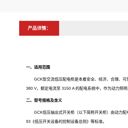
产品详情：
一、适用范围
GCK型交流低压配电柜是本着安全、经济、合理、可靠
380 V，额定电流至 3150 A 的配电系统中，作为
二、型号规格及含义
GCK低压抽出式开关柜（以下简称开关柜）由动力配电中心（
93《低压开关设备的控制设备总则》等标准。