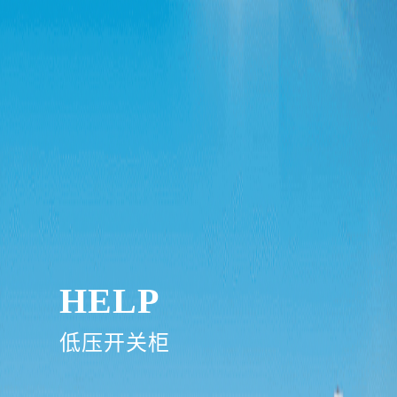
HELP
低压开关柜