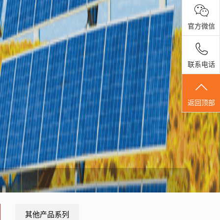
官方微信
联系电话
返回顶部
其他产品系列