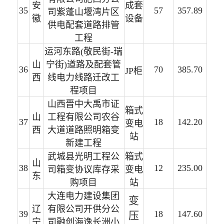
安
成套
35
57
357.89
司紫蓬山堰湾片区
徽
设备
供电配套道路排管
工程
运河东路(敬民街-瑞
山
宁街)道路及配套管
36
70
385.70
JP柜
西
线电力线路迁改工
程项目
山西晋中大禹市证
箱式
山
工程有限公司农谷
37
18
142.20
变电
西
大道道路照明箱变
站
新建工程
武城县光明工程公
箱式
山
38
12
235.00
司箱变协议库存采
变电
东
购项目
站
大连电力建设集团
变
辽
有限公司开供分公
39
18
147.60
压
宁
司融创海逸长洲小