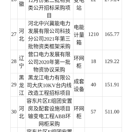
12月份第二批物资
变电
徽
类公开招标采购项
站
目
河北中兴冀能电力
电能
河
发展有限公司科技
27
1210
165.77
计量
北
分公司2021年第三
箱
批物资类框架采购
营口电力发展有限
辽
环网
28
18
129.22
公司2020年第一批
宁
柜
物资协议采购
黑
黑龙江电力有限公
成套
29
40
151.91
龙
司大庆10KV台内线
设备
江
改造工程招标项目
容东片区E组团安置
河
房及配套设施项目
环网
30
57
511.00
北
输变电工程ABB环
柜
网柜采购
容东片区E组团安置