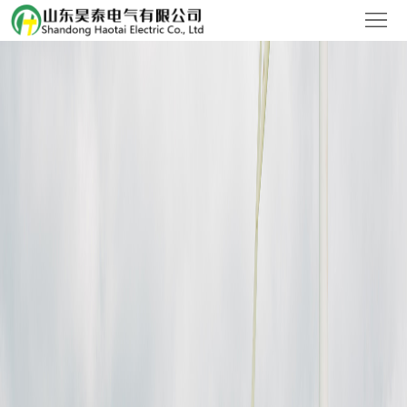
首
页
关
于
新
我
闻
产
们
中
品
设
心
展
备
联
示
展
系
示
我
们