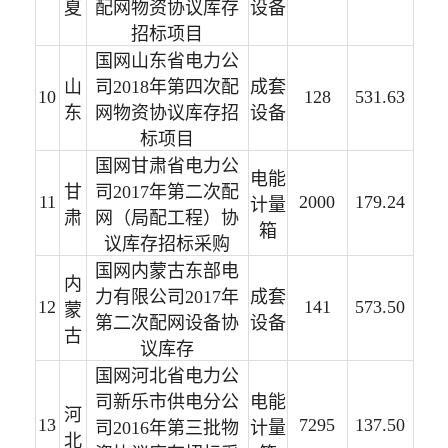
夏
配网物资协议库存
设备
招标项目
国网山东省电力公
山
司2018年第四次配
成套
10
128
531.63
东
网物资协议库存招
设备
标项目
国网甘肃省电力公
电能
甘
司2017年第二次配
11
2000
179.24
计量
肃
网（局配工程）协
箱
议库存招标采购
国网内蒙古东部电
内
力有限公司2017年
成套
12
141
573.50
蒙
第二次配网设备协
设备
古
议库存
国网河北省电力公
司新乐市供电分公
电能
河
13
7295
137.50
司2016年第三批物
计量
北