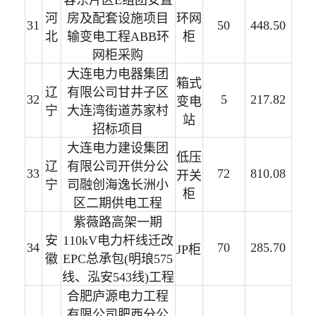
河
房及配套设施项目
环网
31
50
448.50
北
输变电工程ABB环
柜
网柜采购
大连电力电器集团
箱式
辽
有限公司甘井子区
32
5
217.82
变电
宁
大连湾街道苏家村
站
招标项目
大连电力建设集团
低压
辽
有限公司开供分公
33
72
810.08
开关
宁
司融创海逸长洲小
柜
区二期供电工程
紫薇路高架一期
安
110kV电力杆线迁改
34
70
285.70
JP柜
徽
EPC总承包(明琅575
线、泓安543线)工程
合肥庐源电力工程
有限公司肥西分公