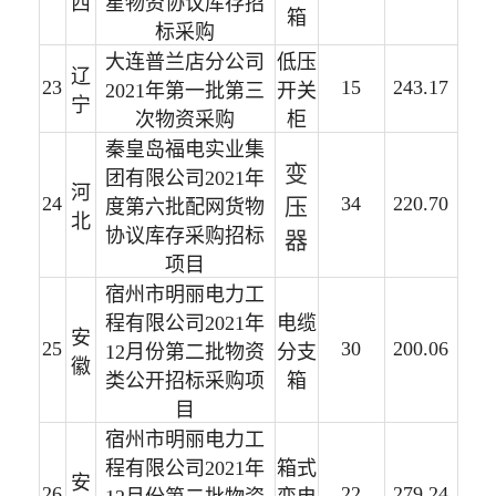
西
星物资协议库存招
箱
标采购
大连普兰店分公司
低压
辽
23
15
243.17
2021年第一批第三
开关
宁
次物资采购
柜
秦皇岛福电实业集
变
团有限公司2021年
河
24
34
220.70
压
度第六批配网货物
北
协议库存采购招标
器
项目
宿州市明丽电力工
程有限公司2021年
电缆
安
25
30
200.06
12月份第二批物资
分支
徽
类公开招标采购项
箱
目
宿州市明丽电力工
程有限公司2021年
箱式
安
26
22
279.24