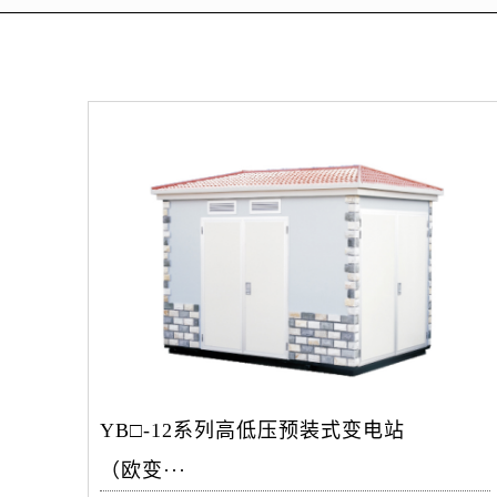
YB□-12系列高低压预装式变电站
（欧变···