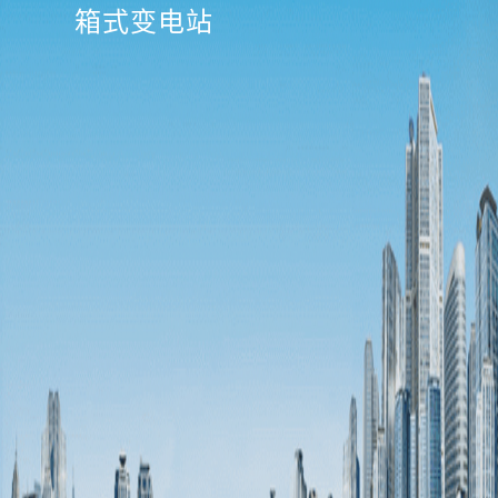
箱式变电站