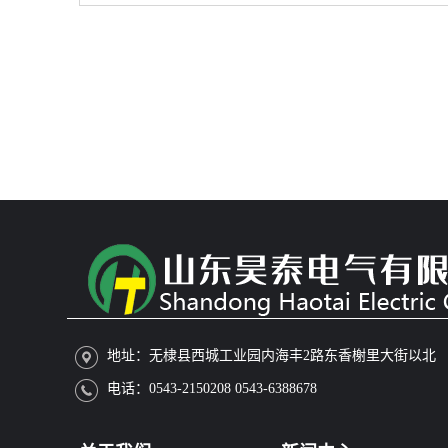
地址：无棣县西城工业园内海丰2路东香榭里大街以北
电话：0543-2150208 0543-6388678