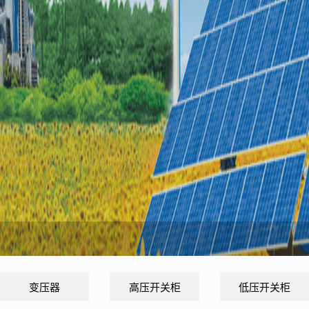
变压器
高压开关柜
低压开关柜