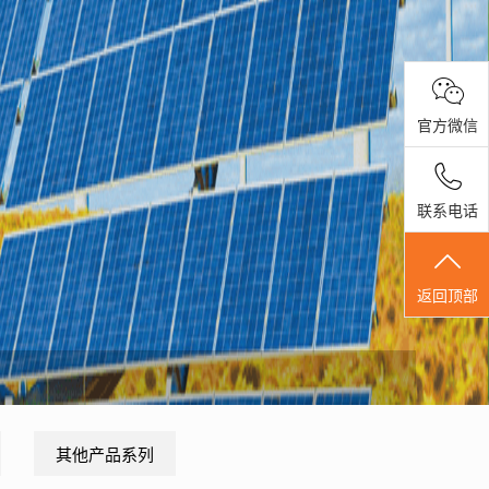
官方微信
联系电话
返回顶部
其他产品系列