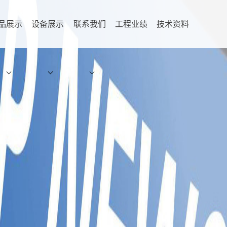
品展示
设备展示
联系我们
工程业绩
技术资料