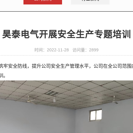
昊泰电气开展安全生产专题培训
时间：2022-11-28 访问量：2899
筑牢安全防线，提升公司安全生产管理水平，
公司在全公司范围
训。