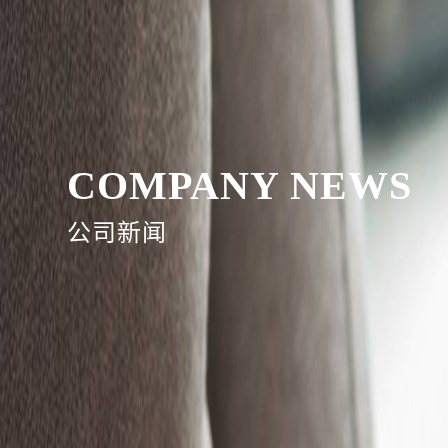
COMPANY NEWS
公司新闻